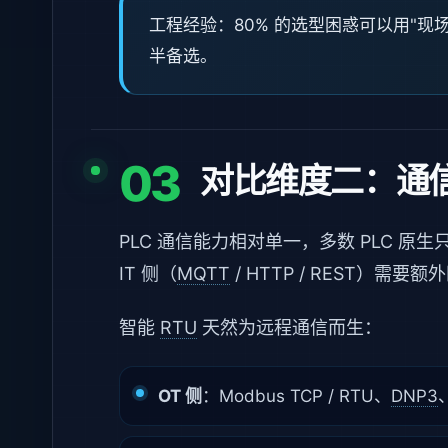
工程经验：80% 的选型困惑可以用"现
半备选。
03
对比维度二：通
PLC 通信能力相对单一，多数 PLC 原
IT 侧（
MQTT
/ HTTP / REST）需要
智能
RTU
天然为远程通信而生：
OT 侧
：Modbus TCP / RTU、
DNP3