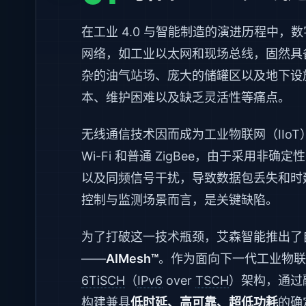
在工业 4.0 与智能制造的演进历程中
网络，如工业以太网和现场总线，固然具
杂的油气站场、庞大的储罐区以及地下设
本、维护困难以及缺乏灵活性等痛点。
无线通信技术因而成为工业物联网（IIo
Wi-Fi 和普通 ZigBee，由于采用
以及同频信号干扰，导致数据包丢失和时
控制与监测场景而言，是关键缺陷。
为了打破这一技术瓶颈，艾森智能推出了
——
AIMesh™
。作为面向下一代工业物联网
6TiSCH
（
IPv6
over
TSCH
）架构，通过
构建兼具
低时延、高可靠、超低功耗
的确